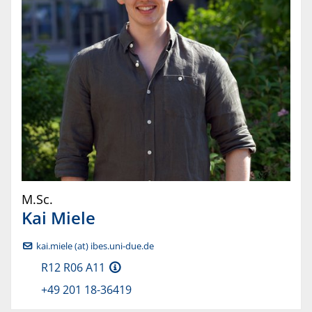
M.Sc.
Kai
Miele
kai.miele (at) ibes.uni-due.de
R12 R06 A11
+49 201 18-36419