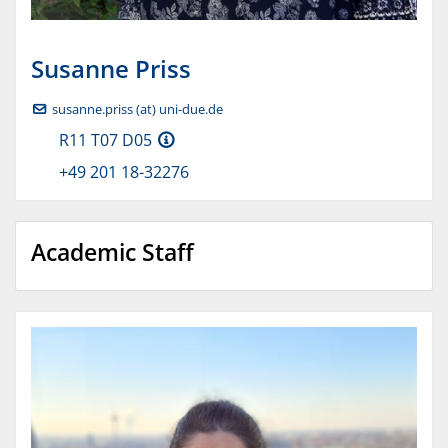
Susanne
Priss
susanne.priss (at) uni-due.de
R11 T07 D05
+49 201 18-32276
Academic Staff