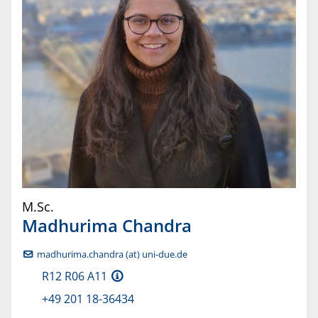
M.Sc.
Madhurima
Chandra
madhurima.chandra (at) uni-due.de
R12 R06 A11
+49 201 18-36434